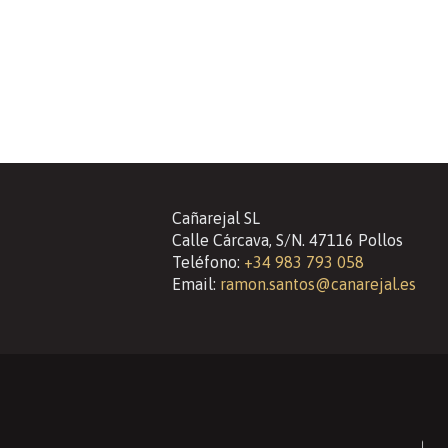
Cañarejal SL
Calle Cárcava, S/N. 47116 Pollos
Teléfono:
+34 983 793 058
Email:
ramon.santos@canarejal.es