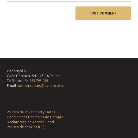
Cañarejal SL
Calle Cárcava, S/N. 47116 Pollos
Teléfono:
+34 983 793 058
Email:
ramon.santos@canarejal.es
Política de Privacidad y Datos
Condiciones Generales de Compra
Declaración de Accesibilidad
Política de cookies (UE)