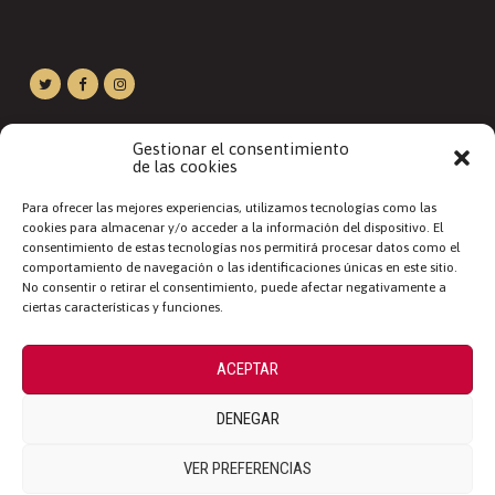
Gestionar el consentimiento
de las cookies
Para ofrecer las mejores experiencias, utilizamos tecnologías como las
cookies para almacenar y/o acceder a la información del dispositivo. El
consentimiento de estas tecnologías nos permitirá procesar datos como el
comportamiento de navegación o las identificaciones únicas en este sitio.
No consentir o retirar el consentimiento, puede afectar negativamente a
ciertas características y funciones.
ACEPTAR
MAQUINARIA ADQUIRIDA CON CARGO A LA SUBVENCIÓN CONVOCADA POR
DENEGAR
ORDEN DE FECHA DE 8 DE ABRIL 2025,
DE LA CONSEJERÍA DE INDUSTRIA, COMERCIO Y EMPLEO.
EXPEDIENTE NÚMERO MAQ/2025/147
VER PREFERENCIAS
POR UN IMPORTE DE 69.593,40€